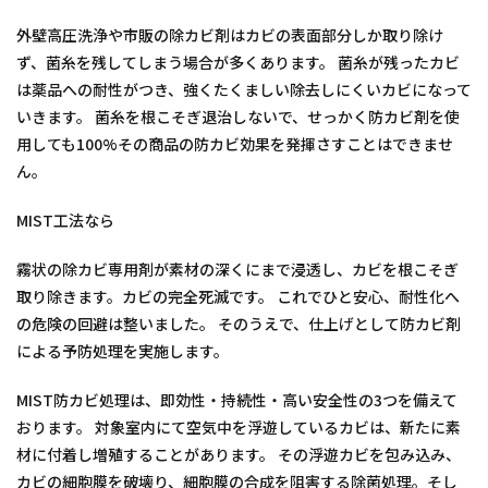
外壁高圧洗浄や市販の除カビ剤はカビの表面部分しか取り除け
ず、菌糸を残してしまう場合が多くあります。 菌糸が残ったカビ
は薬品への耐性がつき、強くたくましい除去しにくいカビになって
いきます。 菌糸を根こそぎ退治しないで、せっかく防カビ剤を使
用しても100%その商品の防カビ効果を発揮さすことはできませ
ん。
MIST工法なら
霧状の除カビ専用剤が素材の深くにまで浸透し、カビを根こそぎ
取り除きます。カビの完全死滅です。 これでひと安心、耐性化へ
の危険の回避は整いました。 そのうえで、仕上げとして防カビ剤
による予防処理を実施します。
MIST防カビ処理は、即効性・持続性・高い安全性の3つを備えて
おります。 対象室内にて空気中を浮遊しているカビは、新たに素
材に付着し増殖することがあります。 その浮遊カビを包み込み、
カビの細胞膜を破壊り、細胞膜の合成を阻害する除菌処理。そし